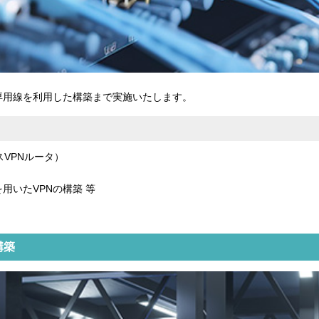
専用線を利用した構築まで実施いたします。
スVPNルータ）
ntを用いたVPNの構築 等
構築