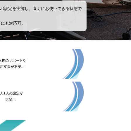
バ設定を実施し、直ぐにお使いできる状態で
等にも対応可。
入後のサポートや
用支援が不安…
1人1人の設定が
大変…